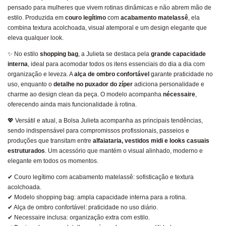
pensado para mulheres que vivem rotinas dinâmicas e não abrem mão de
estilo. Produzida em
couro legítimo
com
acabamento matelassê
, ela
combina textura acolchoada, visual atemporal e um design elegante que
eleva qualquer look.
✨ No estilo
shopping bag
, a Julieta se destaca pela
grande capacidade
interna
, ideal para acomodar todos os itens essenciais do dia a dia com
organização e leveza. A
alça de ombro confortável
garante praticidade no
uso, enquanto o
detalhe no puxador do zíper
adiciona personalidade e
charme ao design clean da peça. O modelo acompanha
nécessaire
,
oferecendo ainda mais funcionalidade à rotina.
💖 Versátil e atual, a Bolsa Julieta acompanha as principais tendências,
sendo indispensável para compromissos profissionais, passeios e
produções que transitam entre
alfaiataria, vestidos midi e looks casuais
estruturados
. Um acessório que mantém o visual alinhado, moderno e
elegante em todos os momentos.
✔ Couro legítimo com acabamento matelassê: sofisticação e textura
acolchoada.
✔ Modelo shopping bag: ampla capacidade interna para a rotina.
✔ Alça de ombro confortável: praticidade no uso diário.
✔ Necessaire inclusa: organização extra com estilo.