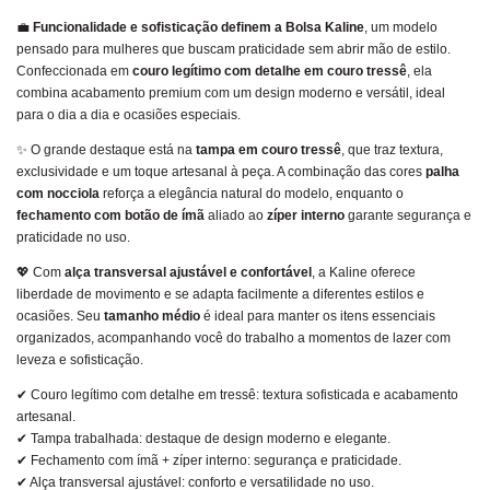
💼
Funcionalidade e sofisticação definem a Bolsa Kaline
, um modelo
pensado para mulheres que buscam praticidade sem abrir mão de estilo.
Confeccionada em
couro legítimo com detalhe em couro tressê
, ela
combina acabamento premium com um design moderno e versátil, ideal
para o dia a dia e ocasiões especiais.
✨ O grande destaque está na
tampa em couro tressê
, que traz textura,
exclusividade e um toque artesanal à peça. A combinação das cores
palha
com nocciola
reforça a elegância natural do modelo, enquanto o
fechamento com botão de ímã
aliado ao
zíper interno
garante segurança e
praticidade no uso.
💖 Com
alça transversal ajustável e confortável
, a Kaline oferece
liberdade de movimento e se adapta facilmente a diferentes estilos e
ocasiões. Seu
tamanho médio
é ideal para manter os itens essenciais
organizados, acompanhando você do trabalho a momentos de lazer com
leveza e sofisticação.
✔ Couro legítimo com detalhe em tressê: textura sofisticada e acabamento
artesanal.
✔ Tampa trabalhada: destaque de design moderno e elegante.
✔ Fechamento com ímã + zíper interno: segurança e praticidade.
✔ Alça transversal ajustável: conforto e versatilidade no uso.