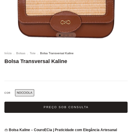
Início
.
Bolsas
.
Tote
.
Bolsa Transversal Kaline
Bolsa Transversal Kaline
NOCCIOLA
COR
PREÇO SOB CONSULTA
👜
Bolsa Kaline – CouroECia | Praticidade com Elegância Artesanal